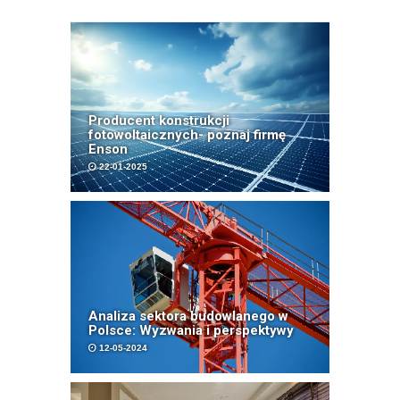
Producent konstrukcji
fotowoltaicznych- poznaj firmę
Enson
22-01-2025
Analiza sektora budowlanego w
Polsce: Wyzwania i perspektywy
12-05-2024