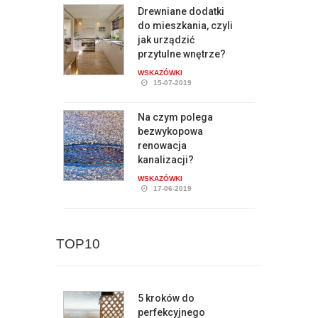
Drewniane dodatki
do mieszkania, czyli
jak urządzić
przytulne wnętrze?
WSKAZÓWKI
15-07-2019
Na czym polega
bezwykopowa
renowacja
kanalizacji?
WSKAZÓWKI
17-06-2019
TOP10
5 kroków do
perfekcyjnego